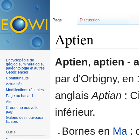
Page
Discussion
Aptien
Aller à :
navigation
,
rechercher
Aptien
,
aptien - 
Encyclopédie de
géologie, minéralogie,
paléontologie et autres
Géosciences
par d'Orbigny, en
Communauté
Actualités
Modifications récentes
anglais
Aptian
: C
Page au hasard
Aide
Créer une nouvelle
inférieur.
page
Galerie des nouveaux
fichiers
Bornes en
Ma
: 
Outils