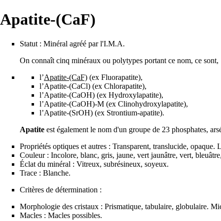
Apatite-(CaF)
Statut : Minéral agréé par l'
I.M.A.
On connaît cinq minéraux ou
polytypes
portant ce nom, ce sont,
l’
Apatite-(CaF)
(ex Fluorapatite),
l’
Apatite-(CaCl)
(ex Chlorapatite),
l’
Apatite-(CaOH)
(ex Hydroxylapatite),
l’
Apatite-(CaOH)-M
(ex Clinohydroxylapatite),
l’
Apatite-(SrOH)
(ex Strontium-apatite).
Apatite
est également le nom d'un groupe de 23 phosphates, arsén
Propriétés optiques et autres : Transparent, translucide, opaque
Couleur : Incolore, blanc, gris, jaune, vert jaunâtre, vert, bleuâtr
Éclat du minéral : Vitreux, subrésineux, soyeux.
Trace : Blanche.
Critères de détermination :
Morphologie des cristaux : Prismatique, tabulaire, globulaire. Mic
Macles : Macles possibles.