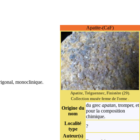
Apatite-(CaF)
rigonal, monoclinique.
Apatite, Tréguennec, Finistère (29).
Collection musée ferme de l'orme .
du grec
apatan
, tromper, et
Origine du
pour la composition
nom
chimique.
Localité
?
type
Auteur(s)