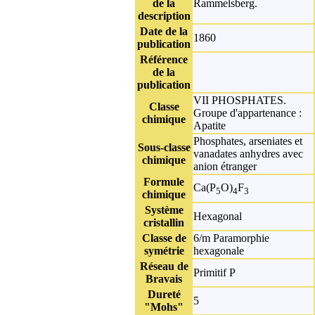
de la
Rammelsberg.
description
Date de la
1860
publication
Référence
de la
publication
VII PHOSPHATES
.
Classe
Groupe d'appartenance :
chimique
Apatite
Phosphates, arseniates et
Sous-classe
vanadates anhydres avec
chimique
anion étranger
Formule
Ca(P
O)
F
5
4
3
chimique
Système
Hexagonal
cristallin
Classe de
6/m Paramorphie
symétrie
hexagonale
Réseau de
Primitif P
Bravais
Dureté
5
"Mohs"