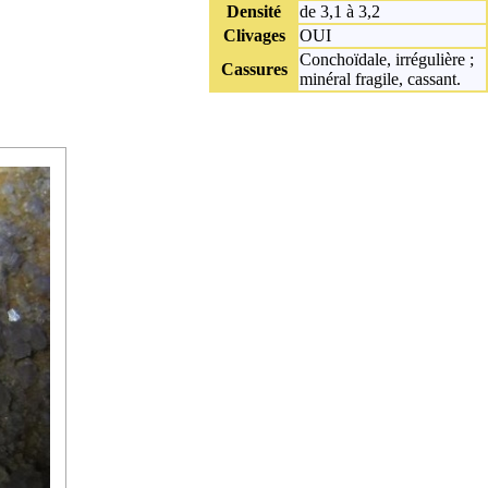
Densité
de 3,1 à 3,2
Clivages
OUI
Conchoïdale, irrégulière ;
Cassures
minéral fragile, cassant.