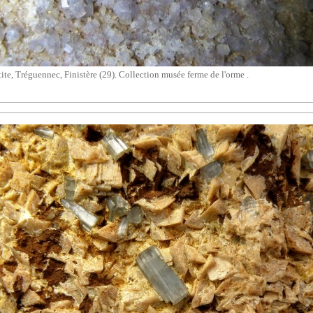
ite, Tréguennec, Finistère (29). Collection musée ferme de l'orme .