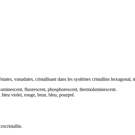
iates, vanadates, cristallisant dans les
systèmes cristallins
hexagonal, t
. Luminescent, fluorescent, phosphorescent, thermoluminescent.
e, bleu violet, rouge, brun, bleu, pourpré.
rocristallin.