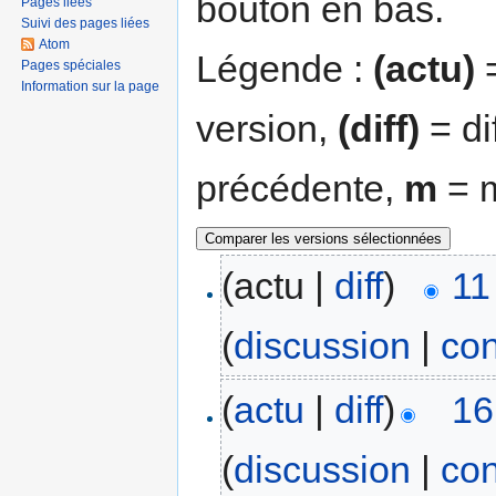
bouton en bas.
Pages liées
Suivi des pages liées
Atom
Légende :
(actu)
=
Pages spéciales
Information sur la page
version,
(diff)
= di
précédente,
m
= m
(actu |
diff
)
11
(
discussion
|
con
(
actu
|
diff
)
16
(
discussion
|
con