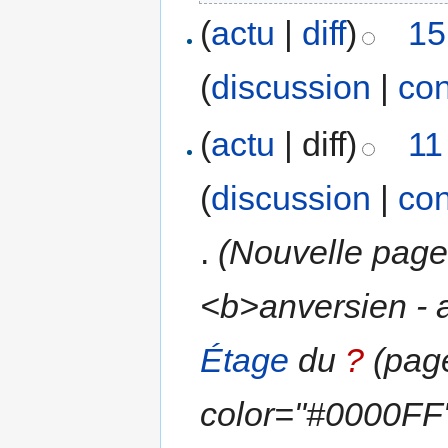
(
actu
|
diff
)
15
(
discussion
|
con
(
actu
| diff)
11
(
discussion
|
con
.
(Nouvelle page
<b>anversien - a
Étage
du
?
(pag
color="#0000FF"