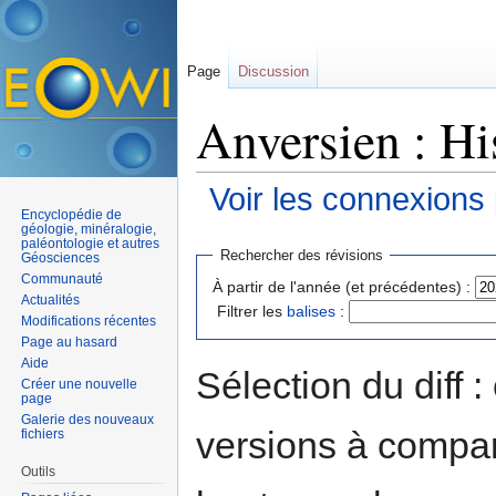
Page
Discussion
Anversien : Hi
Voir les connexions
Encyclopédie de
Aller à :
navigation
,
rechercher
géologie, minéralogie,
paléontologie et autres
Rechercher des révisions
Géosciences
Communauté
À partir de l'année (et précédentes) :
Actualités
Filtrer les
balises
:
Modifications récentes
Page au hasard
Aide
Sélection du diff 
Créer une nouvelle
page
Galerie des nouveaux
versions à compar
fichiers
Outils