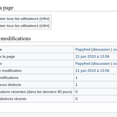
la page
ser tous les utilisateurs (infini)
ser tous les utilisateurs (infini)
 modifications
ge
Papyfred
(
discussion
|
co
e la page
21 juin 2010 à 13:06
ur
Papyfred
(
discussion
|
co
e modification
21 juin 2010 à 13:06
difications
1
urs distincts
1
tions récentes (dans les derniers 90 jours)
0
istincts récents
0