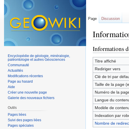
Page
Discussion
Informatio
Aller à :
navigation
,
Informations d
Encyclopédie de géologie, minéralogie,
paléontologie et autres Géosciences
Titre affiché
Communauté
Rediriger vers
Actualités
Modifications récentes
Clé de tri par défa
Page au hasard
Taille de la page (
Aide
Numéro de la pag
Créer une nouvelle page
Galerie des nouveaux fichiers
Langue du contenu
Modèle de contenu
Outils
Pages liées
Indexation par rob
Suivi des pages liées
Nombre de redirect
Pages spéciales