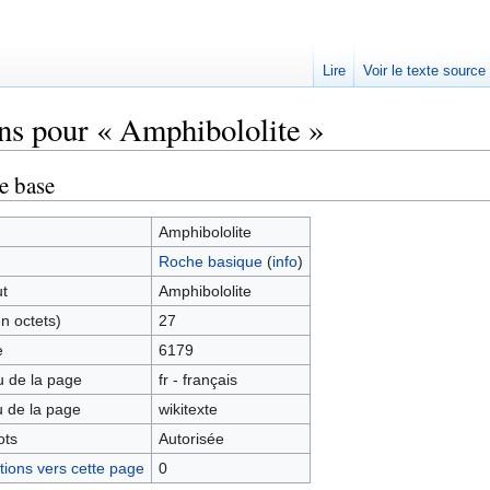
Lire
Voir le texte source
ns pour « Amphibololite »
rechercher
e base
Amphibololite
Roche basique
(
info
)
ut
Amphibololite
en octets)
27
e
6179
 de la page
fr - français
 de la page
wikitexte
ots
Autorisée
ions vers cette page
0