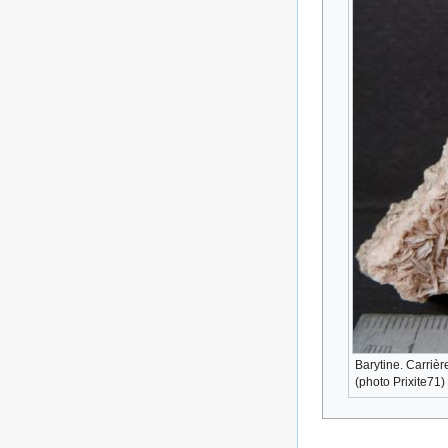
Barytine. Carriè
(photo Prixite71)