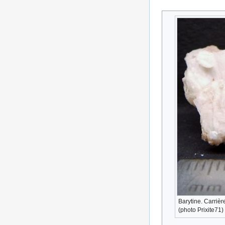
Barytine. Carriè
(photo Prixite71)