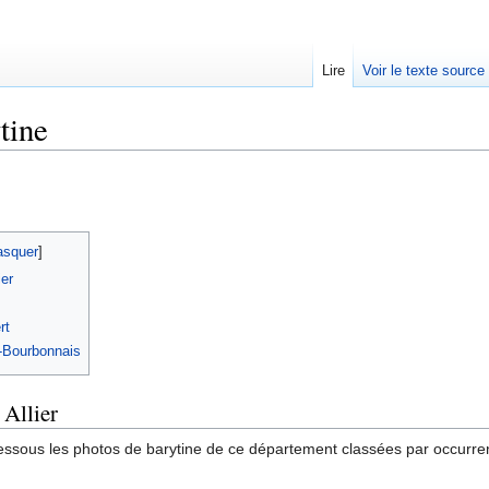
Lire
Voir le texte source
tine
rechercher
squer
]
ier
rt
n-Bourbonnais
 Allier
essous les photos de barytine de ce département classées par occurrenc