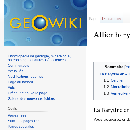
Page
Discussion
Allier bary
Aller à :
navigation
,
Encyclopédie de géologie, minéralogie,
paléontologie et autres Géosciences
Communauté
Sommaire
[
ma
Actualités
1
La Barytine en All
Modifications récentes
1.1
Cerclier
Page au hasard
1.2
Montalimbe
Aide
Créer une nouvelle page
1.3
Verneuil-e
Galerie des nouveaux fichiers
La Barytine en
Outils
Pages liées
Vous trouverez ci-d
Suivi des pages liées
Pages spéciales