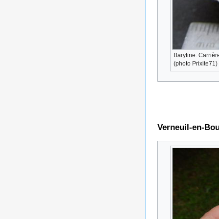
Barytine. Carriè
(photo Prixite71)
Verneuil-en-Bo