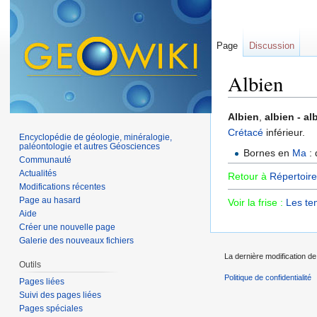
Page
Discussion
Albien
Aller à :
navigation
,
Albien
,
albien - al
Crétacé
inférieur.
Encyclopédie de géologie, minéralogie,
paléontologie et autres Géosciences
Bornes en
Ma
: 
Communauté
Actualités
Retour à
Répertoire
Modifications récentes
Page au hasard
Voir la frise :
Les te
Aide
Créer une nouvelle page
Galerie des nouveaux fichiers
La dernière modification de 
Outils
Politique de confidentialité
Pages liées
Suivi des pages liées
Pages spéciales