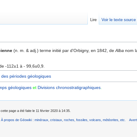
Lire
Voir le texte source
rechercher
bienne
(n. m. & adj.) terme initié par d'Orbigny, en 1842, de
Alba
nom la
de -112±1 à - 99,6±0,9.
 des périodes géologiques
mps géologiques
et
Divisions chronostratigraphiques‎
.
cette page a été faite le 11 février 2020 à 14:35.
À propos de Géowiki : minéraux, cristaux, roches, fossiles, volcans, météorites, etc.
Aver