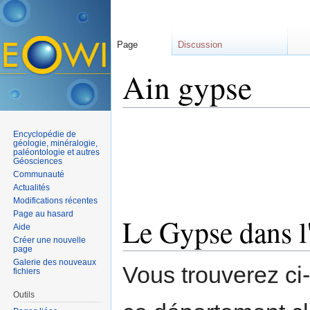
Page
Discussion
Ain gypse
Aller à :
navigation
,
rechercher
Encyclopédie de
géologie, minéralogie,
paléontologie et autres
Géosciences
Communauté
Actualités
Modifications récentes
Page au hasard
Le Gypse dans l
Aide
Créer une nouvelle
page
Galerie des nouveaux
Vous trouverez ci
fichiers
Outils