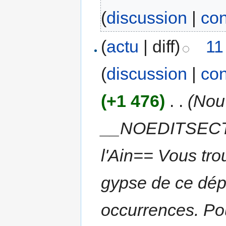
(
discussion
|
con
(
actu
| diff)
11
(
discussion
|
con
(+1 476)
‎
. .
(Nou
__NOEDITSECTI
l'Ain== Vous tro
gypse de ce dép
occurrences. Pou