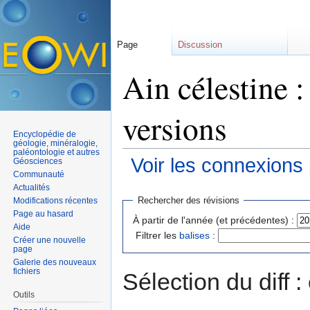
Page
Discussion
Ain célestine :
versions
Encyclopédie de
géologie, minéralogie,
paléontologie et autres
Voir les connexions
Géosciences
Communauté
Aller à :
navigation
,
rechercher
Actualités
Rechercher des révisions
Modifications récentes
Page au hasard
À partir de l'année (et précédentes) :
Aide
Filtrer les
balises
:
Créer une nouvelle
page
Galerie des nouveaux
fichiers
Sélection du diff 
Outils