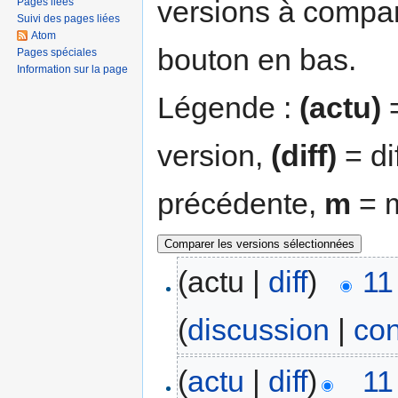
versions à compar
Pages liées
Suivi des pages liées
Atom
bouton en bas.
Pages spéciales
Information sur la page
Légende :
(actu)
=
version,
(diff)
= di
précédente,
m
= m
(actu |
diff
)
11
(
discussion
|
con
(
actu
|
diff
)
11