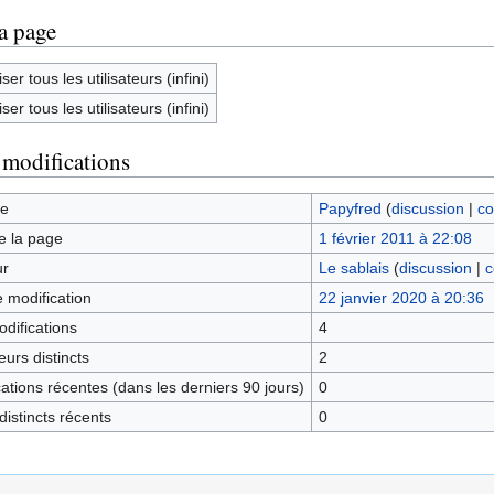
la page
ser tous les utilisateurs (infini)
ser tous les utilisateurs (infini)
 modifications
ge
Papyfred
(
discussion
|
co
e la page
1 février 2011 à 22:08
ur
Le sablais
(
discussion
|
c
e modification
22 janvier 2020 à 20:36
difications
4
urs distincts
2
tions récentes (dans les derniers 90 jours)
0
istincts récents
0