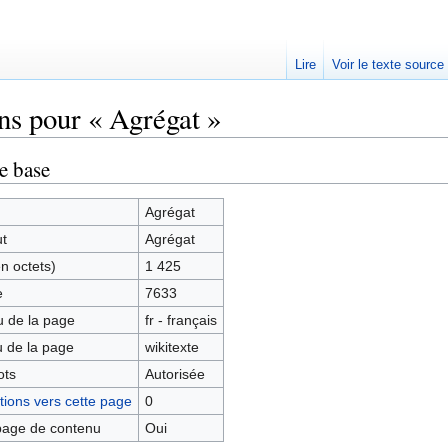
Lire
Voir le texte source
ns pour « Agrégat »
rechercher
e base
Agrégat
ut
Agrégat
en octets)
1 425
e
7633
 de la page
fr - français
 de la page
wikitexte
ots
Autorisée
ions vers cette page
0
age de contenu
Oui