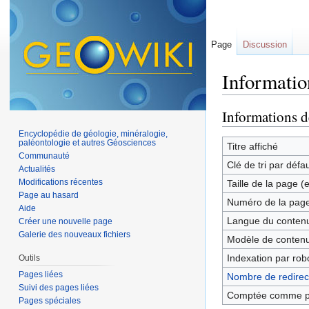
Page
Discussion
Informatio
Aller à :
navigation
,
Informations d
Encyclopédie de géologie, minéralogie,
paléontologie et autres Géosciences
Titre affiché
Communauté
Clé de tri par défa
Actualités
Modifications récentes
Taille de la page (
Page au hasard
Numéro de la pag
Aide
Langue du contenu
Créer une nouvelle page
Galerie des nouveaux fichiers
Modèle de contenu
Indexation par rob
Outils
Pages liées
Nombre de redirect
Suivi des pages liées
Comptée comme p
Pages spéciales