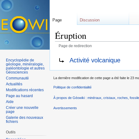
Page
Discussion
Éruption
Page de redirection
Aller à :
navigation
,
rechercher
Rediriger vers :
Activité volcanique
Encyclopédie de
géologie, minéralogie,
paléontologie et autres
Géosciences
Communauté
La dernière modification de cette page a été faite le 23 m
Actualités
Politique de confidentialité
Modifications récentes
Page au hasard
À propos de Géowiki : minéraux, cristaux, roches, fossile
Aide
Créer une nouvelle
Avertissements
page
Galerie des nouveaux
fichiers
Outils