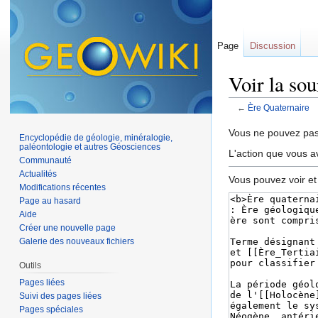
Page
Discussion
Voir la so
←
Ère Quaternaire
Aller à :
navigation
,
Vous ne pouvez pas 
Encyclopédie de géologie, minéralogie,
paléontologie et autres Géosciences
L'action que vous a
Communauté
Actualités
Vous pouvez voir et
Modifications récentes
Page au hasard
Aide
Créer une nouvelle page
Galerie des nouveaux fichiers
Outils
Pages liées
Suivi des pages liées
Pages spéciales