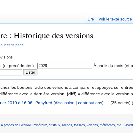
Lire
Voir le texte source
re : Historique des versions
pour cette page
rechercher
visions
e (et précédentes) :
À partir du mois (et 
 cochez les boutons radio des versions à comparer et appuyez sur entrée
différence avec la dernière version,
(diff)
= différence avec la version 
vrier 2010 à 16:06
‎
Papyfred
(
discussion
|
contributions
)
‎
. .
(25 octets)
À propos de Géowiki : minéraux, cristaux, roches, fossiles, volcans, météorites, etc.
Aver