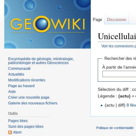
Page
Discussion
Unicellulai
Voir les connexions 
Aller à :
navigation
,
Rechercher des ré
Encyclopédie de géologie, minéralogie,
paléontologie et autres Géosciences
À partir de l'anné
Communauté
Actualités
Modifications récentes
Page au hasard
Sélection du diff :
Aide
Légende :
(actu)
= 
Créer une nouvelle page
Galerie des nouveaux fichiers
(actu | diff)
8 fé
Outils
Pages liées
Suivi des pages liées
Politique de confidentialité
Atom