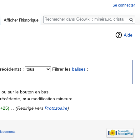
Se connecter
Rechercher
Afficher l’historique
Aide
précédents) :
Filtrer les
balises
:
 ou sur le bouton en bas.
précédente,
m
= modification mineure.
(+25)
‎
. .
(Redirigé vers
Protozoaire
)
tissements