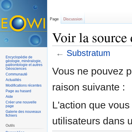
Page
Discussion
Voir la source
←
Substratum
Encyclopédie de
Aller à :
navigation
,
rechercher
géologie, minéralogie,
paléontologie et autres
Vous ne pouvez pa
Géosciences
Communauté
Actualités
raison suivante :
Modifications récentes
Page au hasard
Aide
L'action que vous
Créer une nouvelle
page
Galerie des nouveaux
fichiers
utilisateurs dans
Outils