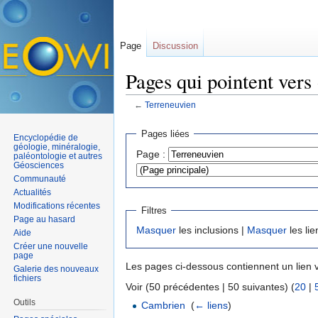
Page
Discussion
Pages qui pointent vers
←
Terreneuvien
Aller à :
navigation
,
rechercher
Pages liées
Encyclopédie de
géologie, minéralogie,
Page :
paléontologie et autres
Géosciences
Communauté
Actualités
Modifications récentes
Filtres
Page au hasard
Masquer
les inclusions |
Masquer
les lie
Aide
Créer une nouvelle
page
Les pages ci-dessous contiennent un lien 
Galerie des nouveaux
fichiers
Voir (50 précédentes | 50 suivantes) (
20
|
Outils
Cambrien
‎
(
← liens
)