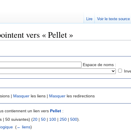
Lire
Voir le texte source
ointent vers « Pellet »
rechercher
Espace de noms :
Inv
usions |
Masquer
les liens |
Masquer
les redirections
s contiennent un lien vers
Pellet
:
 | 50 suivantes) (
20
|
50
|
100
|
250
|
500
).
logique
‎
(
← liens
)