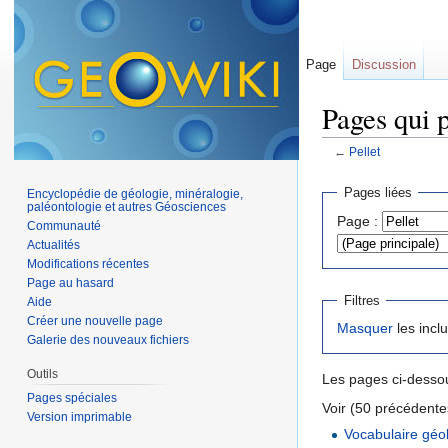
Page
Discussion
Pages qui p
←
Pellet
Aller à :
navigation
,
Pages liées
Encyclopédie de géologie, minéralogie,
paléontologie et autres Géosciences
Page :
Communauté
Actualités
Modifications récentes
Page au hasard
Filtres
Aide
Créer une nouvelle page
Masquer
les incl
Galerie des nouveaux fichiers
Outils
Les pages ci-dessou
Pages spéciales
Voir (50 précédentes
Version imprimable
Vocabulaire géo