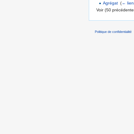
Agrégat
‎
(
← lien
Voir (50 précédentes
Politique de confidentialité