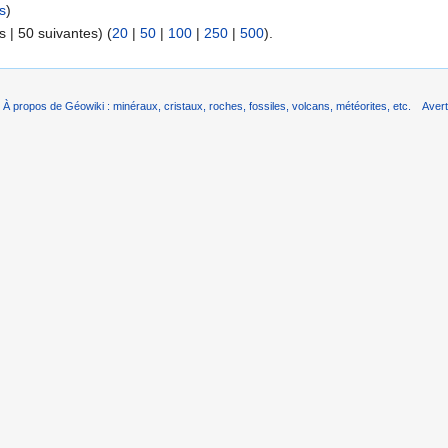
s
)
 | 50 suivantes) (
20
|
50
|
100
|
250
|
500
).
À propos de Géowiki : minéraux, cristaux, roches, fossiles, volcans, météorites, etc.
Aver