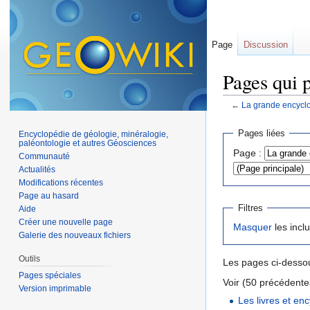
Page
Discussion
Pages qui 
←
La grande encycl
Aller à :
navigation
,
Pages liées
Encyclopédie de géologie, minéralogie,
paléontologie et autres Géosciences
Page :
Communauté
Actualités
Modifications récentes
Page au hasard
Filtres
Aide
Créer une nouvelle page
Masquer
les incl
Galerie des nouveaux fichiers
Outils
Les pages ci-dessou
Pages spéciales
Voir (50 précédentes
Version imprimable
Les livres et en