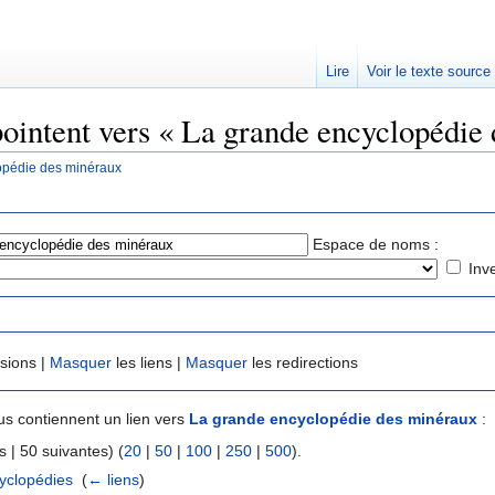
Lire
Voir le texte source
pointent vers « La grande encyclopédie
opédie des minéraux
rechercher
Espace de noms :
Inv
usions |
Masquer
les liens |
Masquer
les redirections
s contiennent un lien vers
La grande encyclopédie des minéraux
:
 | 50 suivantes) (
20
|
50
|
100
|
250
|
500
).
cyclopédies
‎
(
← liens
)