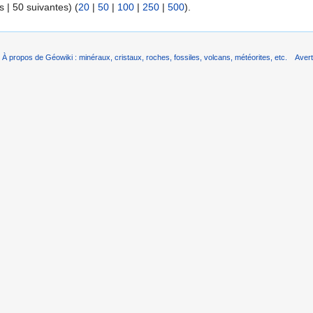
 | 50 suivantes) (
20
|
50
|
100
|
250
|
500
).
À propos de Géowiki : minéraux, cristaux, roches, fossiles, volcans, météorites, etc.
Aver