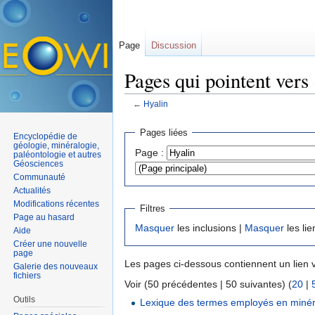
Page
Discussion
Pages qui pointent vers
←
Hyalin
Aller à :
navigation
,
rechercher
Pages liées
Encyclopédie de
géologie, minéralogie,
Page :
paléontologie et autres
Géosciences
Communauté
Actualités
Modifications récentes
Filtres
Page au hasard
Masquer
les inclusions |
Masquer
les lie
Aide
Créer une nouvelle
page
Les pages ci-dessous contiennent un lien 
Galerie des nouveaux
fichiers
Voir (50 précédentes | 50 suivantes) (
20
|
Outils
Lexique des termes employés en minér