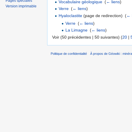
Pages spéciales
Vocabulaire géologique
‎
(
← liens
)
Version imprimable
Verre
‎
(
← liens
)
Hyaloclastite
(page de redirection) ‎
(
← 
Verre
‎
(
← liens
)
La Limagne
‎
(
← liens
)
Voir (50 précédentes | 50 suivantes) (
20
|
Politique de confidentialité
À propos de Géowiki : minérau