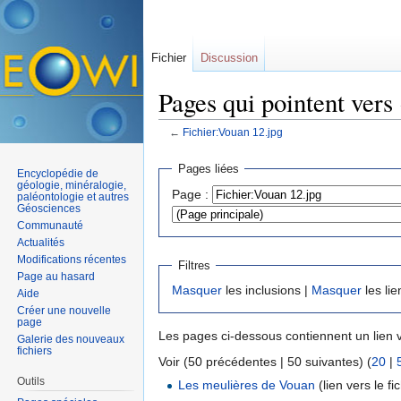
Fichier
Discussion
Pages qui pointent vers
←
Fichier:Vouan 12.jpg
Aller à :
navigation
,
rechercher
Pages liées
Encyclopédie de
géologie, minéralogie,
Page :
paléontologie et autres
Géosciences
Communauté
Actualités
Modifications récentes
Filtres
Page au hasard
Masquer
les inclusions |
Masquer
les lie
Aide
Créer une nouvelle
page
Les pages ci-dessous contiennent un lien 
Galerie des nouveaux
fichiers
Voir (50 précédentes | 50 suivantes) (
20
|
Outils
Les meulières de Vouan
(lien vers le fic