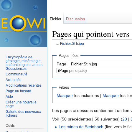
Fichier
Discussion
Pages qui pointent vers 
←
Fichier:St h.jpg
Aller à :
navigation
,
rechercher
Pages liées
Encyclopédie de
géologie, minéralogie,
Page :
paléontologie et autres
Géosciences
Communauté
Actualités
Modifications récentes
Filtres
Page au hasard
Masquer
les inclusions |
Masquer
les lie
Aide
Créer une nouvelle
page
Les pages ci-dessous contiennent un lien 
Galerie des nouveaux
fichiers
Voir (50 précédentes | 50 suivantes) (
20
|
Outils
Les mines de Steinbach
(lien vers le fic