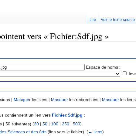
Lire
Voir le texte source
ointent vers « Fichier:Sdf.jpg »
rechercher
Espace de noms :
Inv
usions |
Masquer
les liens |
Masquer
les redirections |
Masquer
les liens
s contiennent un lien vers
Fichier:Sdf.jpg
:
 | 50 suivantes) (
20
|
50
|
100
|
250
|
500
).
es Sciences et des Arts
(lien vers le fichier) ‎
(
← liens
)