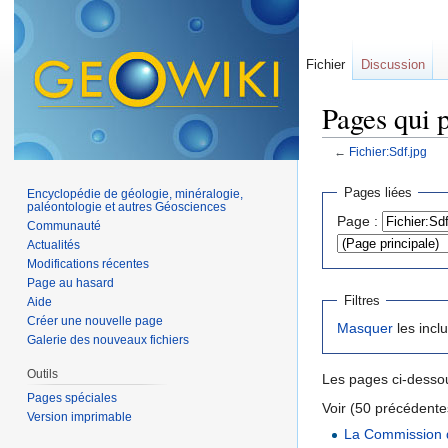
Fichier
Discussion
Pages qui p
←
Fichier:Sdf.jpg
Aller à :
navigation
,
Pages liées
Encyclopédie de géologie, minéralogie,
paléontologie et autres Géosciences
Page :
Communauté
Actualités
Modifications récentes
Page au hasard
Filtres
Aide
Créer une nouvelle page
Masquer
les incl
Galerie des nouveaux fichiers
Outils
Les pages ci-dessou
Pages spéciales
Voir (50 précédentes
Version imprimable
La Commission d