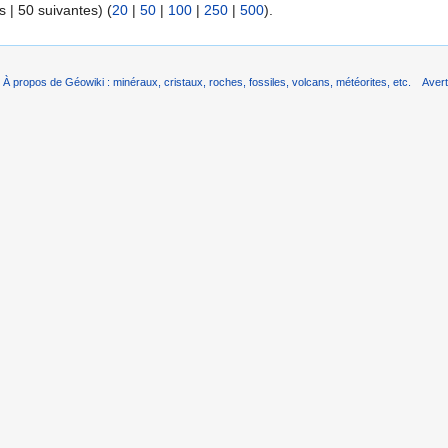
 | 50 suivantes) (
20
|
50
|
100
|
250
|
500
).
À propos de Géowiki : minéraux, cristaux, roches, fossiles, volcans, météorites, etc.
Aver