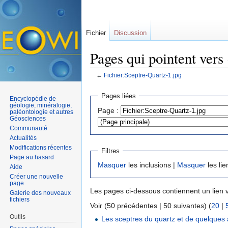
Fichier
Discussion
Pages qui pointent vers
←
Fichier:Sceptre-Quartz-1.jpg
Aller à :
navigation
,
rechercher
Pages liées
Encyclopédie de
géologie, minéralogie,
Page :
paléontologie et autres
Géosciences
Communauté
Actualités
Modifications récentes
Filtres
Page au hasard
Masquer
les inclusions |
Masquer
les lie
Aide
Créer une nouvelle
page
Les pages ci-dessous contiennent un lien 
Galerie des nouveaux
fichiers
Voir (50 précédentes | 50 suivantes) (
20
|
Outils
Les sceptres du quartz et de quelques