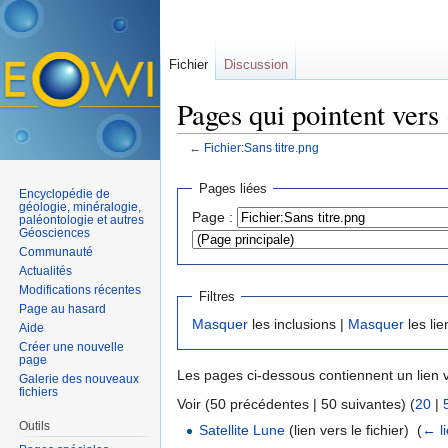
Fichier
Discussion
Pages qui pointent vers 
←
Fichier:Sans titre.png
Aller à :
navigation
,
rechercher
Pages liées
Encyclopédie de
géologie, minéralogie,
Page :
paléontologie et autres
Géosciences
Communauté
Actualités
Modifications récentes
Filtres
Page au hasard
Masquer
les inclusions |
Masquer
les lie
Aide
Créer une nouvelle
page
Les pages ci-dessous contiennent un lien 
Galerie des nouveaux
fichiers
Voir (50 précédentes | 50 suivantes) (
20
|
Outils
Satellite Lune
(lien vers le fichier) ‎
(
← l