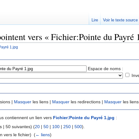
Lire
Voir le texte source
ointent vers « Fichier:Pointe du Payré 
Payré 1.jpg
rechercher
Espace de noms :
Inv
usions |
Masquer
les liens |
Masquer
les redirections |
Masquer
les liens
s contiennent un lien vers
Fichier:Pointe du Payré 1.jpg
:
 | 50 suivantes) (
20
|
50
|
100
|
250
|
500
).
n vers le fichier) ‎
(
← liens
)