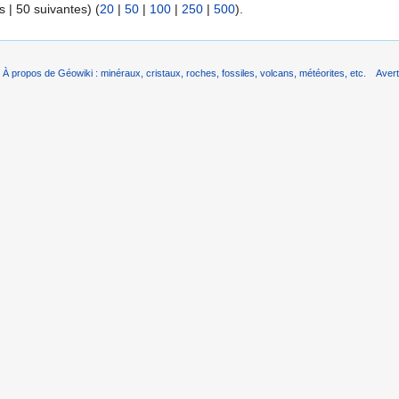
 | 50 suivantes) (
20
|
50
|
100
|
250
|
500
).
À propos de Géowiki : minéraux, cristaux, roches, fossiles, volcans, météorites, etc.
Aver