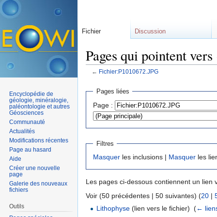
Fichier
Discussion
Pages qui pointent ver
←
Fichier:P1010672.JPG
Aller à :
navigation
,
rechercher
Pages liées
Encyclopédie de
géologie, minéralogie,
Page :
paléontologie et autres
Géosciences
Communauté
Actualités
Modifications récentes
Filtres
Page au hasard
Masquer
les inclusions |
Masquer
les lie
Aide
Créer une nouvelle
page
Les pages ci-dessous contiennent un lien 
Galerie des nouveaux
fichiers
Voir (50 précédentes | 50 suivantes) (
20
|
Outils
Lithophyse
(lien vers le fichier) ‎
(
← lien