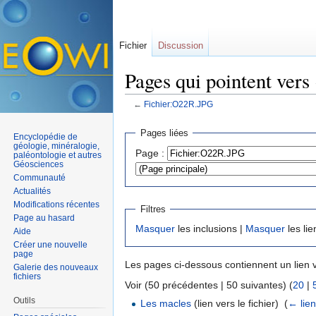
Fichier
Discussion
Pages qui pointent ver
←
Fichier:O22R.JPG
Aller à :
navigation
,
rechercher
Pages liées
Encyclopédie de
géologie, minéralogie,
Page :
paléontologie et autres
Géosciences
Communauté
Actualités
Modifications récentes
Filtres
Page au hasard
Masquer
les inclusions |
Masquer
les lie
Aide
Créer une nouvelle
page
Les pages ci-dessous contiennent un lien 
Galerie des nouveaux
fichiers
Voir (50 précédentes | 50 suivantes) (
20
|
Outils
Les macles
(lien vers le fichier) ‎
(
← lie