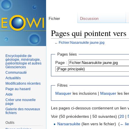
Fichier
Discussion
Pages qui pointent vers
←
Fichier:Nasarsukite jaune.jpg
Aller à :
navigation
,
rechercher
Pages liées
Encyclopédie de
géologie, minéralogie,
Page :
paléontologie et autres
Géosciences
Communauté
Actualités
Modifications récentes
Filtres
Page au hasard
Masquer
les inclusions |
Masquer
les lie
Aide
Créer une nouvelle
page
Les pages ci-dessous contiennent un lien 
Galerie des nouveaux
fichiers
Voir (50 précédentes | 50 suivantes) (
20
|
Outils
Narsarsukite
(lien vers le fichier) ‎
(
← li