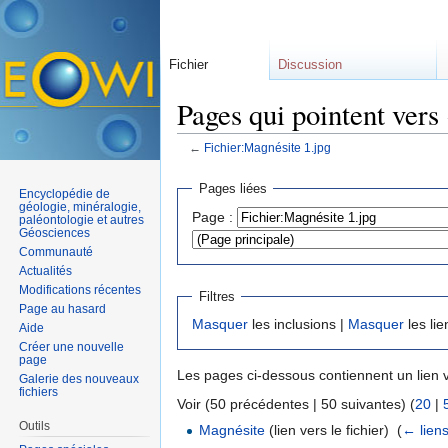
Fichier
Discussion
Pages qui pointent vers
←
Fichier:Magnésite 1.jpg
Aller à :
navigation
,
rechercher
Pages liées
Encyclopédie de
géologie, minéralogie,
Page :
paléontologie et autres
Géosciences
Communauté
Actualités
Modifications récentes
Filtres
Page au hasard
Masquer
les inclusions |
Masquer
les lie
Aide
Créer une nouvelle
page
Les pages ci-dessous contiennent un lien 
Galerie des nouveaux
fichiers
Voir (50 précédentes | 50 suivantes) (
20
|
Outils
Magnésite
(lien vers le fichier) ‎
(
← lien