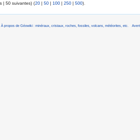
 | 50 suivantes) (
20
|
50
|
100
|
250
|
500
).
À propos de Géowiki : minéraux, cristaux, roches, fossiles, volcans, météorites, etc.
Aver