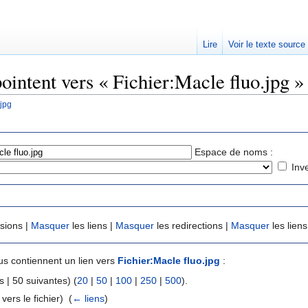
Lire
Voir le texte source
ointent vers « Fichier:Macle fluo.jpg »
.jpg
rechercher
Espace de noms :
Inv
usions |
Masquer
les liens |
Masquer
les redirections |
Masquer
les liens
s contiennent un lien vers
Fichier:Macle fluo.jpg
:
 | 50 suivantes) (
20
|
50
|
100
|
250
|
500
).
 vers le fichier) ‎
(
← liens
)