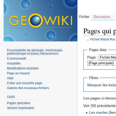
Fichier
Discussion
Pages qui p
←
Fichier:Macle fluo
Aller à :
navigation
,
Pages liées
Encyclopédie de géologie, minéralogie,
paléontologie et autres Géosciences
Page :
Communauté
Actualités
Modifications récentes
Page au hasard
Filtres
Aide
Créer une nouvelle page
Masquer
les incl
Galerie des nouveaux fichiers
Outils
Les pages ci-dessou
Pages spéciales
Voir (50 précédentes
Version imprimable
Les macles
(lien