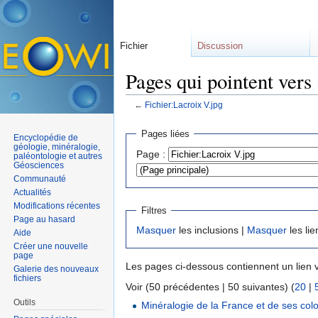
Fichier
Discussion
Pages qui pointent vers
←
Fichier:Lacroix V.jpg
Aller à :
navigation
,
rechercher
Pages liées
Encyclopédie de
géologie, minéralogie,
Page :
paléontologie et autres
Géosciences
Communauté
Actualités
Modifications récentes
Filtres
Page au hasard
Masquer
les inclusions |
Masquer
les lie
Aide
Créer une nouvelle
page
Les pages ci-dessous contiennent un lien 
Galerie des nouveaux
fichiers
Voir (50 précédentes | 50 suivantes) (
20
|
Outils
Minéralogie de la France et de ses col