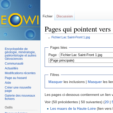
Fichier
Discussion
Pages qui pointent vers
←
Fichier:Lac Saint-Front 1.jpg
Aller à :
navigation
,
rechercher
Pages liées
Encyclopédie de
géologie, minéralogie,
Page :
paléontologie et autres
Géosciences
Communauté
Actualités
Modifications récentes
Filtres
Page au hasard
Masquer
les inclusions |
Masquer
les lie
Aide
Créer une nouvelle
page
Les pages ci-dessous contiennent un lien 
Galerie des nouveaux
fichiers
Voir (50 précédentes | 50 suivantes) (
20
|
Outils
Les maars de la Haute-Loire
(lien vers l