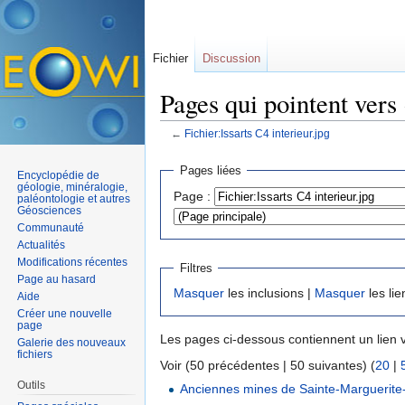
Fichier
Discussion
Pages qui pointent vers 
←
Fichier:Issarts C4 interieur.jpg
Aller à :
navigation
,
rechercher
Pages liées
Encyclopédie de
géologie, minéralogie,
Page :
paléontologie et autres
Géosciences
Communauté
Actualités
Modifications récentes
Filtres
Page au hasard
Masquer
les inclusions |
Masquer
les lie
Aide
Créer une nouvelle
page
Les pages ci-dessous contiennent un lien 
Galerie des nouveaux
fichiers
Voir (50 précédentes | 50 suivantes) (
20
|
Outils
Anciennes mines de Sainte-Marguerite