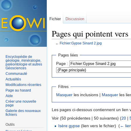
Fichier
Discussion
Pages qui pointent vers
←
Fichier:Gypse Sinard 2.jpg
Aller à :
navigation
,
rechercher
Pages liées
Encyclopédie de
géologie, minéralogie,
Page :
paléontologie et autres
Géosciences
Communauté
Actualités
Modifications récentes
Filtres
Page au hasard
Masquer
les inclusions |
Masquer
les lie
Aide
Créer une nouvelle
page
Les pages ci-dessous contiennent un lien 
Galerie des nouveaux
fichiers
Voir (50 précédentes | 50 suivantes) (
20
|
Outils
Isère gypse
(lien vers le fichier) ‎
(
← lie