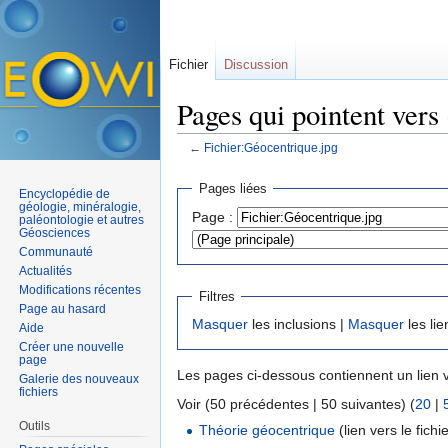
Fichier
Discussion
Pages qui pointent vers
←
Fichier:Géocentrique.jpg
Aller à :
navigation
,
rechercher
Pages liées
Encyclopédie de
géologie, minéralogie,
Page :
paléontologie et autres
Géosciences
Communauté
Actualités
Modifications récentes
Filtres
Page au hasard
Masquer
les inclusions |
Masquer
les lie
Aide
Créer une nouvelle
page
Les pages ci-dessous contiennent un lien 
Galerie des nouveaux
fichiers
Voir (50 précédentes | 50 suivantes) (
20
|
Outils
Théorie géocentrique
(lien vers le fichie