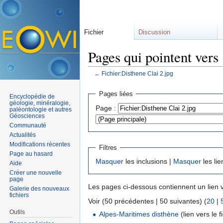
Fichier
Discussion
Pages qui pointent vers
←
Fichier:Disthene Clai 2.jpg
Aller à :
navigation
,
rechercher
Pages liées
Encyclopédie de
géologie, minéralogie,
Page :
paléontologie et autres
Géosciences
Communauté
Actualités
Modifications récentes
Filtres
Page au hasard
Masquer
les inclusions |
Masquer
les lie
Aide
Créer une nouvelle
page
Les pages ci-dessous contiennent un lien 
Galerie des nouveaux
fichiers
Voir (50 précédentes | 50 suivantes) (
20
|
Outils
Alpes-Maritimes disthène
(lien vers le fi