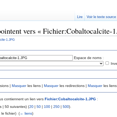
Lire
Voir le texte source
pointent vers « Fichier:Cobaltocalcite-
lcite-1.JPG
rechercher
Espace de noms :
Inv
usions |
Masquer
les liens |
Masquer
les redirections |
Masquer
les liens
s contiennent un lien vers
Fichier:Cobaltocalcite-1.JPG
:
 | 50 suivantes) (
20
|
50
|
100
|
250
|
500
).
le fichier) ‎
(
← liens
)