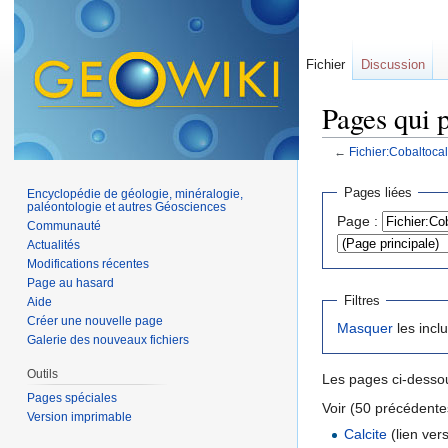
Fichier
Discussion
Pages qui 
←
Fichier:Cobaltoca
Aller à :
navigation
,
Pages liées
Encyclopédie de géologie, minéralogie,
paléontologie et autres Géosciences
Page :
Communauté
Actualités
Modifications récentes
Page au hasard
Filtres
Aide
Créer une nouvelle page
Masquer
les incl
Galerie des nouveaux fichiers
Outils
Les pages ci-dessou
Pages spéciales
Voir (50 précédentes
Version imprimable
Calcite
(lien vers 