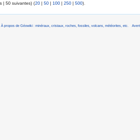
 | 50 suivantes) (
20
|
50
|
100
|
250
|
500
).
À propos de Géowiki : minéraux, cristaux, roches, fossiles, volcans, météorites, etc.
Aver