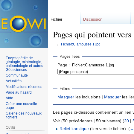
Fichier
Discussion
Pages qui pointent vers
←
Fichier:Clamousse 1.jpg
Aller à :
navigation
,
rechercher
Pages liées
Encyclopédie de
géologie, minéralogie,
Page :
paléontologie et autres
Géosciences
Communauté
Actualités
Modifications récentes
Filtres
Page au hasard
Masquer
les inclusions |
Masquer
les lie
Aide
Créer une nouvelle
page
Les pages ci-dessous contiennent un lien 
Galerie des nouveaux
fichiers
Voir (50 précédentes | 50 suivantes) (
20
|
Outils
Relief karstique
(lien vers le fichier) ‎
(
← 