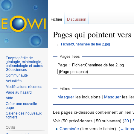
Fichier
Discussion
Pages qui pointent vers
←
Fichier:Cheminee de fee 2.jpg
Aller à :
navigation
,
rechercher
Pages liées
Encyclopédie de
géologie, minéralogie,
Page :
paléontologie et autres
Géosciences
Communauté
Actualités
Modifications récentes
Filtres
Page au hasard
Masquer
les inclusions |
Masquer
les lie
Aide
Créer une nouvelle
page
Les pages ci-dessous contiennent un lien 
Galerie des nouveaux
fichiers
Voir (50 précédentes | 50 suivantes) (
20
|
Outils
Cheminée
(lien vers le fichier) ‎
(
← lien