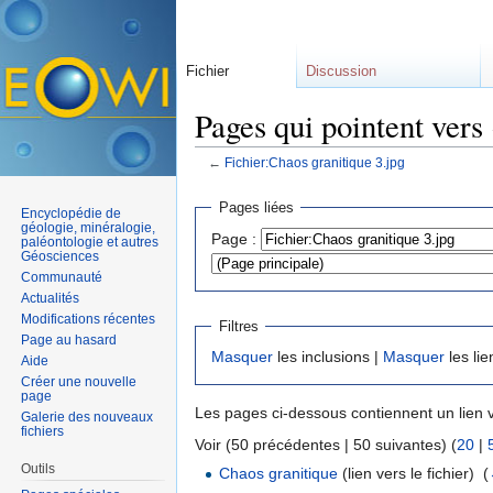
Fichier
Discussion
Pages qui pointent vers
←
Fichier:Chaos granitique 3.jpg
Aller à :
navigation
,
rechercher
Pages liées
Encyclopédie de
géologie, minéralogie,
Page :
paléontologie et autres
Géosciences
Communauté
Actualités
Modifications récentes
Filtres
Page au hasard
Masquer
les inclusions |
Masquer
les lie
Aide
Créer une nouvelle
page
Les pages ci-dessous contiennent un lien 
Galerie des nouveaux
fichiers
Voir (50 précédentes | 50 suivantes) (
20
|
Outils
Chaos granitique
(lien vers le fichier) ‎
(