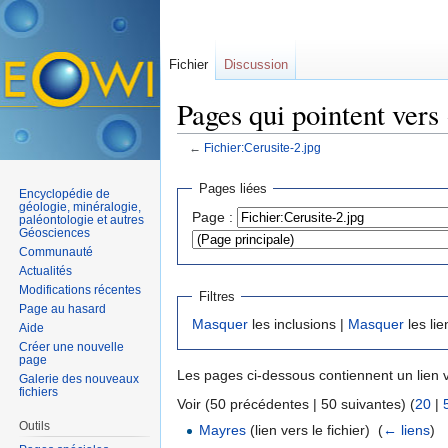
Fichier
Discussion
Pages qui pointent vers
←
Fichier:Cerusite-2.jpg
Aller à :
navigation
,
rechercher
Pages liées
Encyclopédie de
géologie, minéralogie,
Page :
paléontologie et autres
Géosciences
Communauté
Actualités
Modifications récentes
Filtres
Page au hasard
Masquer
les inclusions |
Masquer
les lie
Aide
Créer une nouvelle
page
Les pages ci-dessous contiennent un lien 
Galerie des nouveaux
fichiers
Voir (50 précédentes | 50 suivantes) (
20
|
Outils
Mayres
(lien vers le fichier) ‎
(
← liens
)