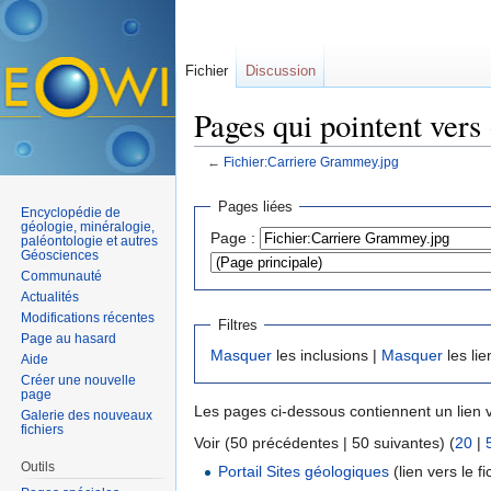
Fichier
Discussion
Pages qui pointent ver
←
Fichier:Carriere Grammey.jpg
Aller à :
navigation
,
rechercher
Pages liées
Encyclopédie de
géologie, minéralogie,
Page :
paléontologie et autres
Géosciences
Communauté
Actualités
Modifications récentes
Filtres
Page au hasard
Masquer
les inclusions |
Masquer
les lie
Aide
Créer une nouvelle
page
Les pages ci-dessous contiennent un lien 
Galerie des nouveaux
fichiers
Voir (50 précédentes | 50 suivantes) (
20
|
Outils
Portail Sites géologiques
(lien vers le fi