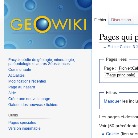
Fichier
Discussion
Pages qui 
←
Fichier:Calcite-3.
Aller à :
navigation
,
Pages liées
Encyclopédie de géologie, minéralogie,
paléontologie et autres Géosciences
Page :
Communauté
Actualités
Modifications récentes
Page au hasard
Filtres
Aide
Créer une nouvelle page
Masquer
les incl
Galerie des nouveaux fichiers
Outils
Les pages ci-dessou
Pages spéciales
Voir (50 précédentes
Version imprimable
Calcite
(lien vers 