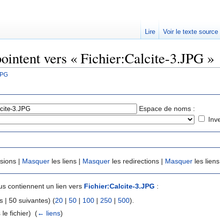
Lire
Voir le texte source
pointent vers « Fichier:Calcite-3.JPG »
JPG
rechercher
Espace de noms :
Inv
usions |
Masquer
les liens |
Masquer
les redirections |
Masquer
les liens
s contiennent un lien vers
Fichier:Calcite-3.JPG
:
 | 50 suivantes) (
20
|
50
|
100
|
250
|
500
).
le fichier) ‎
(
← liens
)