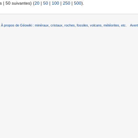
 | 50 suivantes) (
20
|
50
|
100
|
250
|
500
).
À propos de Géowiki : minéraux, cristaux, roches, fossiles, volcans, météorites, etc.
Aver