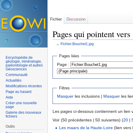
Fichier
Discussion
Pages qui pointent vers
←
Fichier:Bouchet1.jpg
Aller à :
navigation
,
rechercher
Pages liées
Encyclopédie de
géologie, minéralogie,
Page :
paléontologie et autres
Géosciences
Communauté
Actualités
Modifications récentes
Filtres
Page au hasard
Masquer
les inclusions |
Masquer
les lie
Aide
Créer une nouvelle
page
Les pages ci-dessous contiennent un lien 
Galerie des nouveaux
fichiers
Voir (50 précédentes | 50 suivantes) (
20
|
Outils
Les maars de la Haute-Loire
(lien vers l