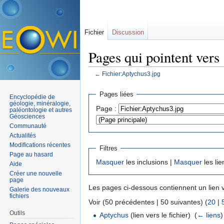
Fichier
Discussion
Pages qui pointent vers
←
Fichier:Aptychus3.jpg
Aller à :
navigation
,
rechercher
Pages liées
Encyclopédie de
géologie, minéralogie,
Page :
paléontologie et autres
Géosciences
Communauté
Actualités
Modifications récentes
Filtres
Page au hasard
Masquer
les inclusions |
Masquer
les lie
Aide
Créer une nouvelle
page
Les pages ci-dessous contiennent un lien 
Galerie des nouveaux
fichiers
Voir (50 précédentes | 50 suivantes) (
20
|
Outils
Aptychus
(lien vers le fichier) ‎
(
← liens
)