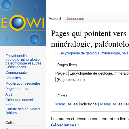
Accueil
Discussion
Pages qui pointent vers
minéralogie, paléontolo
←
Encyclopédie de géologie, minéralogie, palé
Encyclopédie de
Aller à :
navigation
,
rechercher
géologie, minéralogie,
paléontologie et autres
Pages liées
Géosciences
Communauté
Page :
Actualités
Modifications récentes
Page au hasard
Aide
Filtres
Créer une nouvelle
page
Masquer
les inclusions |
Masquer
les lie
Galerie des nouveaux
fichiers
Les pages ci-dessous contiennent un lien 
Outils
Géosciences
: