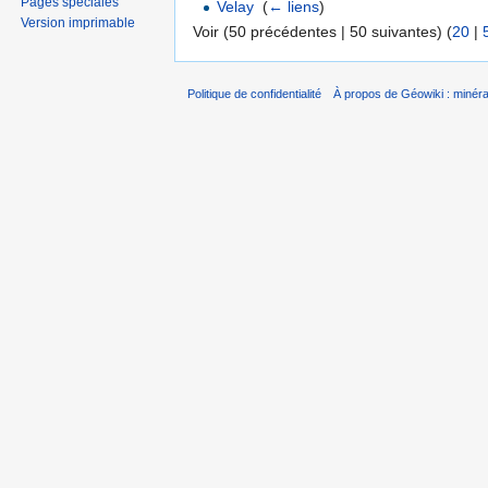
Pages spéciales
Velay
‎
(
← liens
)
Version imprimable
Voir (50 précédentes | 50 suivantes) (
20
|
Politique de confidentialité
À propos de Géowiki : minérau