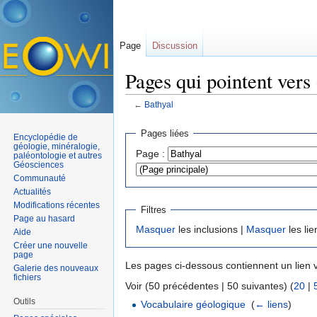
Page
Discussion
Pages qui pointent vers
←
Bathyal
Aller à :
navigation
,
rechercher
Pages liées
Encyclopédie de
géologie, minéralogie,
Page :
paléontologie et autres
Géosciences
Communauté
Actualités
Modifications récentes
Filtres
Page au hasard
Masquer
les inclusions |
Masquer
les lie
Aide
Créer une nouvelle
page
Les pages ci-dessous contiennent un lien 
Galerie des nouveaux
fichiers
Voir (50 précédentes | 50 suivantes) (
20
|
Outils
Vocabulaire géologique
‎
(
← liens
)