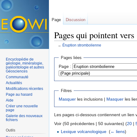
Page
Discussion
Pages qui pointent vers
←
Éruption strombolienne
Aller à :
navigation
,
rechercher
Pages liées
Encyclopédie de
géologie, minéralogie,
Page :
paléontologie et autres
Géosciences
Communauté
Actualités
Modifications récentes
Filtres
Page au hasard
Masquer
les inclusions |
Masquer
les lie
Aide
Créer une nouvelle
page
Les pages ci-dessous contiennent un lien 
Galerie des nouveaux
fichiers
Voir (50 précédentes | 50 suivantes) (
20
|
Outils
Lexique volcanologique
‎
(
← liens
)