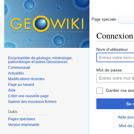
Page spéciale
Connexion
Aller à :
navigation
,
Nom d’utilisateur
Encyclopédie de géologie, minéralogie,
paléontologie et autres Géosciences
Communauté
Mot de passe
Actualités
Modifications récentes
Page au hasard
Garder ma ses
Aide
Créer une nouvelle page
Galerie des nouveaux fichiers
Se 
Outils
Aide pou
Pages spéciales
Version imprimable
Mot de 