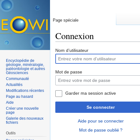
Page spéciale
Connexion
Aller à :
navigation
,
rechercher
Nom d’utilisateur
Encyclopédie de
géologie, minéralogie,
paléontologie et autres
Mot de passe
Géosciences
Communauté
Actualités
Modifications récentes
Garder ma session active
Page au hasard
Aide
Se connecter
Créer une nouvelle
page
Galerie des nouveaux
Aide pour se connecter
fichiers
Mot de passe oublié ?
Outils