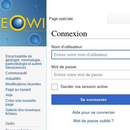
Page spéciale
Connexion
Aller à :
navigation
,
rechercher
Nom d’utilisateur
Encyclopédie de
géologie, minéralogie,
paléontologie et autres
Mot de passe
Géosciences
Communauté
Actualités
Modifications récentes
Garder ma session active
Page au hasard
Aide
Se connecter
Créer une nouvelle
page
Galerie des nouveaux
Aide pour se connecter
fichiers
Mot de passe oublié ?
Outils